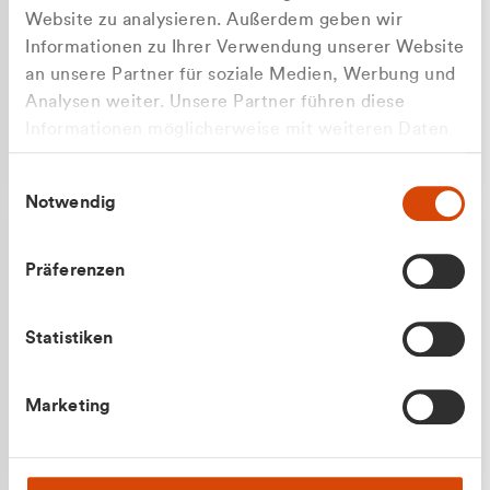
Website zu analysieren. Außerdem geben wir
Informationen zu Ihrer Verwendung unserer Website
an unsere Partner für soziale Medien, Werbung und
Analysen weiter. Unsere Partner führen diese
Apilash Balanesan
Informationen möglicherweise mit weiteren Daten
Vertrieb - Gewerbekunden
Zu welcher Kundengruppe
zusammen, die Sie ihnen bereitgestellt haben oder
0216 237 69050
Einwilligungsauswahl
die sie im Rahmen Ihrer Nutzung der Dienste
gehören Sie?
Notwendig
gesammelt haben.
Privatkunde (inkl. MwSt.)
Präferenzen
Geschäftskunde (exkl. MwSt.)
Statistiken
Julian Marek
Marketing
Vertrieb - Privatkunden
0216 237 69000