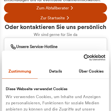
entschuldigen uns für eventuelle Unannehmlichkeiten.
Zum Abfallberater
Zur Startseite
Oder kontaktieren Sie uns persönlich
Wir sind gerne für Sie da
Unsere Service-Hotline
+49 2162 3769000
Mo. - Fr. 08.00 - 16:30 Uhr
Whatsapp
+49 177 8376058
Zustimmung
Details
Über Cookies
Sie benötigen ein individuelles Angebot?
Unverbindliche Anfrage stellen
Diese Webseite verwendet Cookies
Wir verwenden Cookies, um Inhalte und Anzeigen
zu personalisieren, Funktionen für soziale Medien
anbieten zu können und die Zugriffe auf unsere