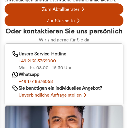
entschuldigen uns für eventuelle Unannehmlichkeiten.
Zum Abfallberater
Zur Startseite
Oder kontaktieren Sie uns persönlich
Wir sind gerne für Sie da
Unsere Service-Hotline
+49 2162 3769000
Mo. - Fr. 08.00 - 16:30 Uhr
Whatsapp
+49 177 8376058
Zustimmung
Details
Über Cookies
Sie benötigen ein individuelles Angebot?
Unverbindliche Anfrage stellen
Diese Webseite verwendet Cookies
Wir verwenden Cookies, um Inhalte und Anzeigen
zu personalisieren, Funktionen für soziale Medien
anbieten zu können und die Zugriffe auf unsere