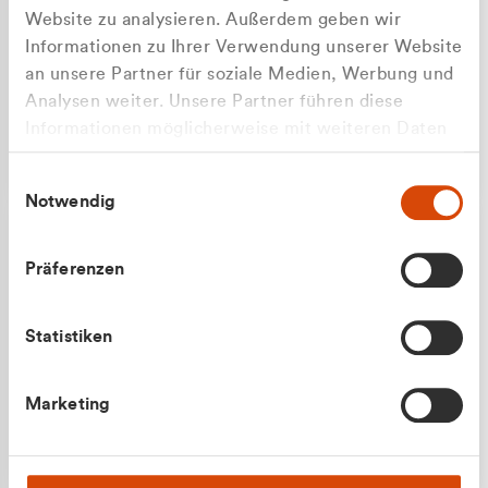
Website zu analysieren. Außerdem geben wir
Informationen zu Ihrer Verwendung unserer Website
an unsere Partner für soziale Medien, Werbung und
Analysen weiter. Unsere Partner führen diese
Apilash Balanesan
Informationen möglicherweise mit weiteren Daten
Vertrieb - Gewerbekunden
Zu welcher Kundengruppe
zusammen, die Sie ihnen bereitgestellt haben oder
0216 237 69050
Einwilligungsauswahl
die sie im Rahmen Ihrer Nutzung der Dienste
gehören Sie?
Notwendig
gesammelt haben.
Privatkunde (inkl. MwSt.)
Präferenzen
Geschäftskunde (exkl. MwSt.)
Statistiken
Julian Marek
Marketing
Vertrieb - Privatkunden
0216 237 69000