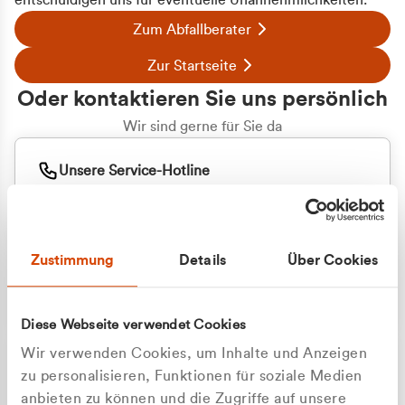
entschuldigen uns für eventuelle Unannehmlichkeiten.
Zum Abfallberater
Zur Startseite
Oder kontaktieren Sie uns persönlich
Wir sind gerne für Sie da
Unsere Service-Hotline
+49 2162 3769000
Mo. - Fr. 08.00 - 16:30 Uhr
Whatsapp
+49 177 8376058
Zustimmung
Details
Über Cookies
Sie benötigen ein individuelles Angebot?
Unverbindliche Anfrage stellen
Diese Webseite verwendet Cookies
Wir verwenden Cookies, um Inhalte und Anzeigen
zu personalisieren, Funktionen für soziale Medien
anbieten zu können und die Zugriffe auf unsere