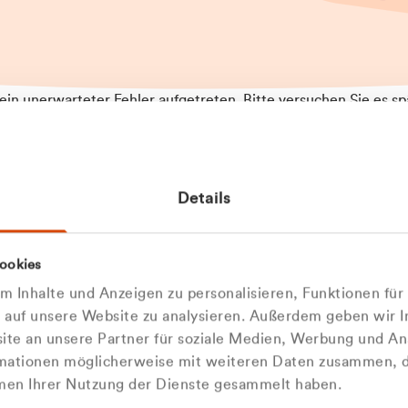
t ein unerwarteter Fehler aufgetreten. Bitte versuchen Sie es sp
t.
 das Problem weiterhin besteht, kontaktieren Sie bitte unseren
rt und geben Sie, falls möglich, weitere Informationen zum
Details
tretenen Fehler an. Wir entschuldigen uns für eventuelle
ehmlichkeiten.
 Abfallberater
Zur Startseite
ookies
u welcher
 kontaktieren Sie uns persö
 Inhalte und Anzeigen zu personalisieren, Funktionen für
dengruppe
e auf unsere Website zu analysieren. Außerdem geben wir I
Wir sind gerne für Sie da
te an unsere Partner für soziale Medien, Werbung und An
rmationen möglicherweise mit weiteren Daten zusammen, di
hören Sie?
hmen Ihrer Nutzung der Dienste gesammelt haben.