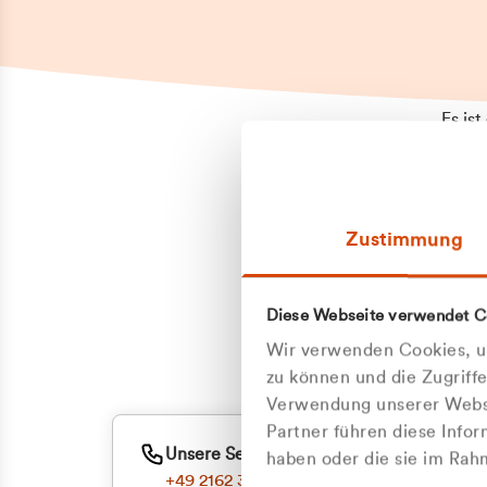
Es is
erneu
Falls
Suppo
Zustimmung
aufge
Unann
Zum
Diese Webseite verwendet C
Z
Oder
Wir verwenden Cookies, um
Kun
zu können und die Zugriff
Verwendung unserer Websi
Partner führen diese Info
ge
Unsere Service-Hotline
haben oder die sie im Ra
+49 2162 3769000