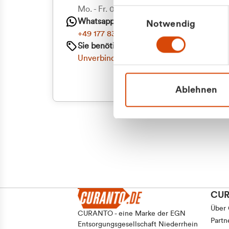
Priva
Mo. - Fr. 08.00 - 16:30 Uhr
Einwilligungsauswahl
Whatsapp
Notwendig
Geschäf
+49 177 8376058
Sie benötigen ein individuelles Angebot?
Unverbindliche Anfrage stellen
Ablehnen
CU
Über
CURANTO - eine Marke der EGN
Partn
Entsorgungsgesellschaft Niederrhein