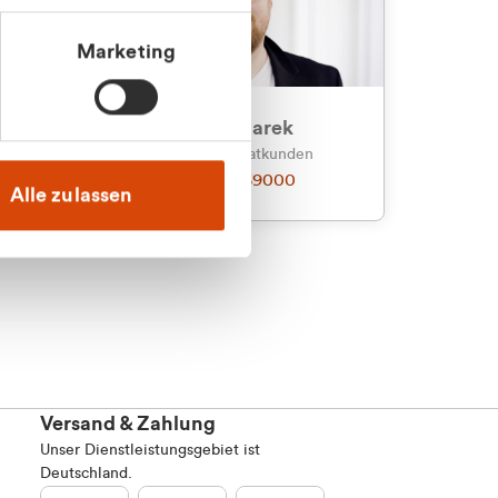
Marketing
an
Julian Marek
nden
Vertrieb - Privatkunden
0216 237 69000
Alle zulassen
Versand & Zahlung
Unser Dienstleistungsgebiet ist
Deutschland.