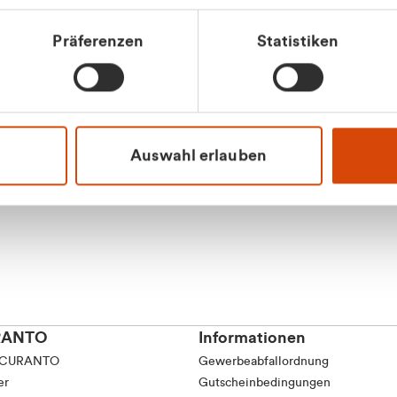
tkunde (inkl. MwSt.)
Präferenzen
Statistiken
tskunde (exkl. MwSt.)
Apilash Balanes
Vertrieb - Gewerbeku
0216 237 69050
Auswahl erlauben
RANTO
Informationen
 CURANTO
Gewerbeabfallordnung
er
Gutscheinbedingungen