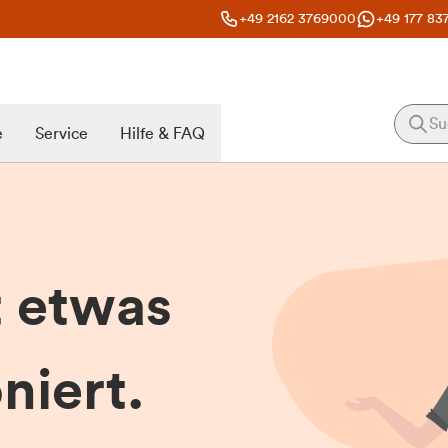
+49 2162 3769000
+49 177 83
e
Service
Hilfe & FAQ
t etwas
niert.