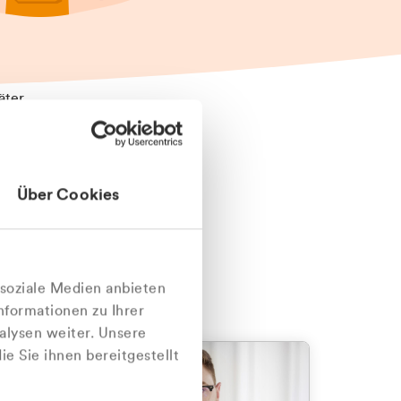
äter
Über Cookies
nlich
 soziale Medien anbieten
nformationen zu Ihrer
alysen weiter. Unsere
e Sie ihnen bereitgestellt