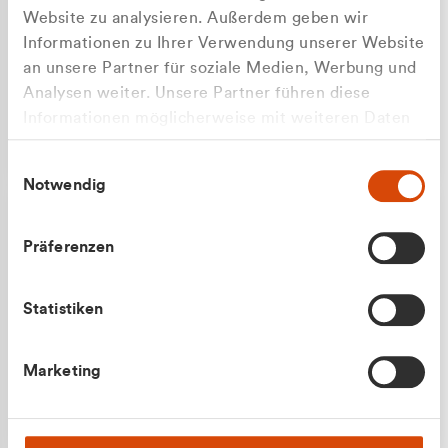
Website zu analysieren. Außerdem geben wir
Informationen zu Ihrer Verwendung unserer Website
an unsere Partner für soziale Medien, Werbung und
Analysen weiter. Unsere Partner führen diese
Apilash Balanesan
Informationen möglicherweise mit weiteren Daten
Vertrieb - Gewerbekunden
Zu welcher Kundengruppe
zusammen, die Sie ihnen bereitgestellt haben oder
0216 237 69050
Einwilligungsauswahl
die sie im Rahmen Ihrer Nutzung der Dienste
gehören Sie?
Notwendig
gesammelt haben.
Privatkunde (inkl. MwSt.)
Präferenzen
Geschäftskunde (exkl. MwSt.)
Statistiken
Julian Marek
Marketing
Vertrieb - Privatkunden
0216 237 69000