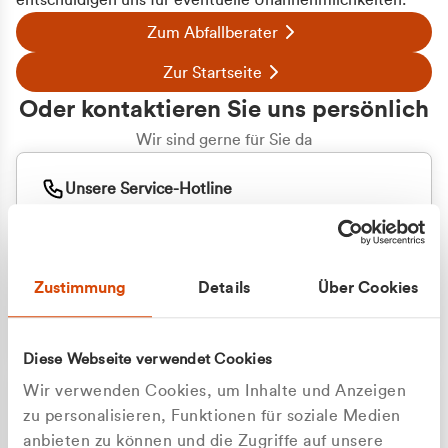
entschuldigen uns für eventuelle Unannehmlichkeiten.
Zum Abfallberater
Zur Startseite
Oder kontaktieren Sie uns persönlich
Wir sind gerne für Sie da
Unsere Service-Hotline
+49 2162 3769000
Mo. - Fr. 08.00 - 16:30 Uhr
Whatsapp
+49 177 8376058
Zustimmung
Details
Über Cookies
Sie benötigen ein individuelles Angebot?
Unverbindliche Anfrage stellen
Diese Webseite verwendet Cookies
Wir verwenden Cookies, um Inhalte und Anzeigen
zu personalisieren, Funktionen für soziale Medien
anbieten zu können und die Zugriffe auf unsere