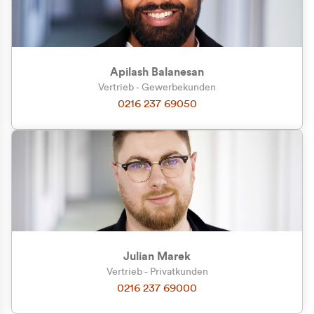
Apilash Balanesan
Vertrieb - Gewerbekunden
Zu welcher Kundengruppe
0216 237 69050
gehören Sie?
Privatkunde (inkl. MwSt.)
Geschäftskunde (exkl. MwSt.)
Julian Marek
Vertrieb - Privatkunden
0216 237 69000