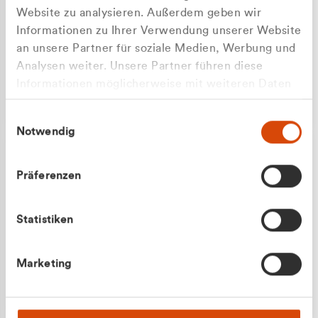
Website zu analysieren. Außerdem geben wir
Informationen zu Ihrer Verwendung unserer Website
an unsere Partner für soziale Medien, Werbung und
Analysen weiter. Unsere Partner führen diese
Apilash Balanesan
Informationen möglicherweise mit weiteren Daten
Vertrieb - Gewerbekunden
zusammen, die Sie ihnen bereitgestellt haben oder
0216 237 69050
Einwilligungsauswahl
die sie im Rahmen Ihrer Nutzung der Dienste
Notwendig
gesammelt haben.
Präferenzen
Statistiken
Julian Marek
Marketing
Vertrieb - Privatkunden
0216 237 69000