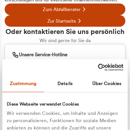
entschuldigen uns für eventuelle Unannehmlichkeiten.
Zum Abfallberater
Zur Startseite
Oder kontaktieren Sie uns persönlich
Wir sind gerne für Sie da
Unsere Service-Hotline
+49 2162 3769000
Mo. - Fr. 08.00 - 16:30 Uhr
Whatsapp
+49 177 8376058
Zustimmung
Details
Über Cookies
Sie benötigen ein individuelles Angebot?
Unverbindliche Anfrage stellen
Diese Webseite verwendet Cookies
Wir verwenden Cookies, um Inhalte und Anzeigen
zu personalisieren, Funktionen für soziale Medien
anbieten zu können und die Zugriffe auf unsere