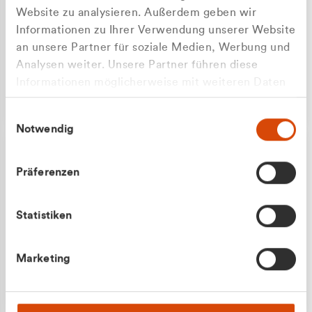
Website zu analysieren. Außerdem geben wir
Informationen zu Ihrer Verwendung unserer Website
an unsere Partner für soziale Medien, Werbung und
Analysen weiter. Unsere Partner führen diese
Apilash Balanesan
Informationen möglicherweise mit weiteren Daten
Vertrieb - Gewerbekunden
zusammen, die Sie ihnen bereitgestellt haben oder
0216 237 69050
Einwilligungsauswahl
die sie im Rahmen Ihrer Nutzung der Dienste
Notwendig
gesammelt haben.
Präferenzen
Statistiken
Julian Marek
Marketing
Vertrieb - Privatkunden
0216 237 69000