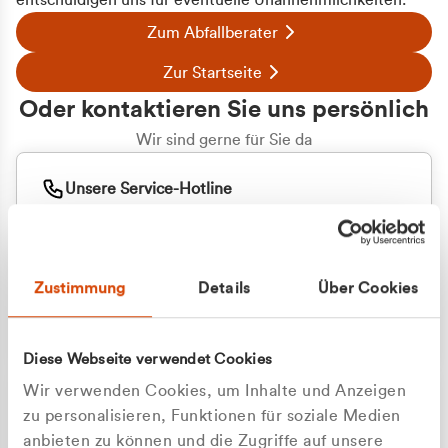
entschuldigen uns für eventuelle Unannehmlichkeiten.
Zum Abfallberater
Zur Startseite
Oder kontaktieren Sie uns persönlich
Wir sind gerne für Sie da
Unsere Service-Hotline
+49 2162 3769000
Mo. - Fr. 08.00 - 16:30 Uhr
Whatsapp
+49 177 8376058
Zustimmung
Details
Über Cookies
Sie benötigen ein individuelles Angebot?
Unverbindliche Anfrage stellen
Diese Webseite verwendet Cookies
Wir verwenden Cookies, um Inhalte und Anzeigen
zu personalisieren, Funktionen für soziale Medien
anbieten zu können und die Zugriffe auf unsere