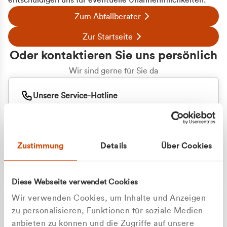
entschuldigen uns für eventuelle Unannehmlichkeiten.
Zum Abfallberater
Zur Startseite
Oder kontaktieren Sie uns persönlich
Wir sind gerne für Sie da
Unsere Service-Hotline
+49 2162 3769000
Mo. - Fr. 08.00 - 16:30 Uhr
Whatsapp
+49 177 8376058
Zustimmung
Details
Über Cookies
Sie benötigen ein individuelles Angebot?
Unverbindliche Anfrage stellen
Diese Webseite verwendet Cookies
Wir verwenden Cookies, um Inhalte und Anzeigen
zu personalisieren, Funktionen für soziale Medien
anbieten zu können und die Zugriffe auf unsere