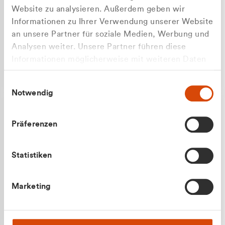
Website zu analysieren. Außerdem geben wir
Informationen zu Ihrer Verwendung unserer Website
an unsere Partner für soziale Medien, Werbung und
Analysen weiter. Unsere Partner führen diese
Apilash Balanesan
Informationen möglicherweise mit weiteren Daten
Vertrieb - Gewerbekunden
Zu welcher Kundengruppe
zusammen, die Sie ihnen bereitgestellt haben oder
0216 237 69050
Einwilligungsauswahl
die sie im Rahmen Ihrer Nutzung der Dienste
gehören Sie?
Notwendig
gesammelt haben.
Privatkunde (inkl. MwSt.)
Präferenzen
Geschäftskunde (exkl. MwSt.)
Statistiken
Julian Marek
Marketing
Vertrieb - Privatkunden
0216 237 69000