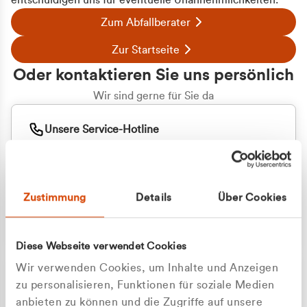
entschuldigen uns für eventuelle Unannehmlichkeiten.
Zum Abfallberater
Zur Startseite
Oder kontaktieren Sie uns persönlich
Wir sind gerne für Sie da
Unsere Service-Hotline
+49 2162 3769000
Mo. - Fr. 08.00 - 16:30 Uhr
Whatsapp
+49 177 8376058
Zustimmung
Details
Über Cookies
Sie benötigen ein individuelles Angebot?
Unverbindliche Anfrage stellen
Diese Webseite verwendet Cookies
Wir verwenden Cookies, um Inhalte und Anzeigen
zu personalisieren, Funktionen für soziale Medien
anbieten zu können und die Zugriffe auf unsere