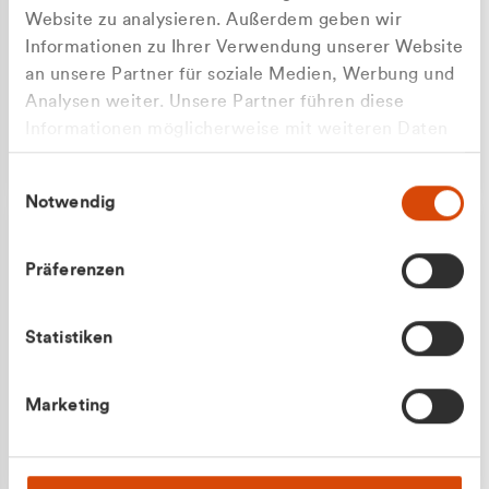
Website zu analysieren. Außerdem geben wir
Informationen zu Ihrer Verwendung unserer Website
an unsere Partner für soziale Medien, Werbung und
Analysen weiter. Unsere Partner führen diese
Apilash Balanesan
Informationen möglicherweise mit weiteren Daten
Vertrieb - Gewerbekunden
Zu welcher Kundengruppe
zusammen, die Sie ihnen bereitgestellt haben oder
0216 237 69050
Einwilligungsauswahl
die sie im Rahmen Ihrer Nutzung der Dienste
gehören Sie?
Notwendig
gesammelt haben.
Privatkunde (inkl. MwSt.)
Präferenzen
Geschäftskunde (exkl. MwSt.)
Statistiken
Julian Marek
Marketing
Vertrieb - Privatkunden
0216 237 69000