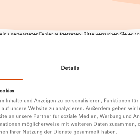
t ein unerwarteter Fehler aufgetreten. Bitte versuchen Sie es sp
t.
 das Problem weiterhin besteht, kontaktieren Sie bitte unseren
rt und geben Sie, falls möglich, weitere Informationen zum
Details
tretenen Fehler an. Wir entschuldigen uns für eventuelle
ehmlichkeiten.
 Abfallberater
Zur Startseite
ookies
u welcher
 kontaktieren Sie uns persö
 Inhalte und Anzeigen zu personalisieren, Funktionen für
dengruppe
e auf unsere Website zu analysieren. Außerdem geben wir I
Wir sind gerne für Sie da
te an unsere Partner für soziale Medien, Werbung und An
rmationen möglicherweise mit weiteren Daten zusammen, di
hören Sie?
hmen Ihrer Nutzung der Dienste gesammelt haben.