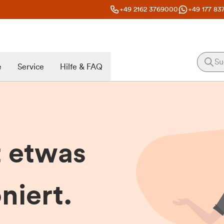
+49 2162 3769000
+49 177 83
e
Service
Hilfe & FAQ
t etwas
niert.