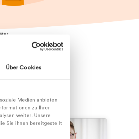
äter
Über Cookies
nlich
 soziale Medien anbieten
nformationen zu Ihrer
alysen weiter. Unsere
e Sie ihnen bereitgestellt