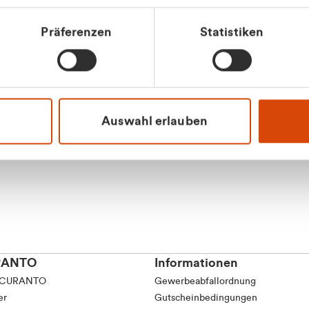
tkunde (inkl. MwSt.)
Präferenzen
Statistiken
tskunde (exkl. MwSt.)
Apilash Balanes
Vertrieb - Gewerbeku
0216 237 69050
Auswahl erlauben
RANTO
Informationen
 CURANTO
Gewerbeabfallordnung
er
Gutscheinbedingungen