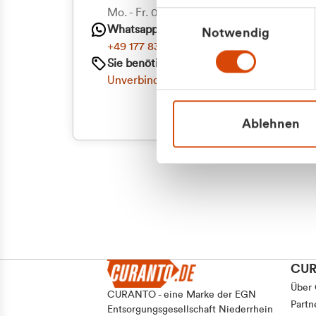
Priva
Mo. - Fr. 08.00 - 16:30 Uhr
Einwilligungsauswahl
Whatsapp
Notwendig
Geschäf
+49 177 8376058
Sie benötigen ein individuelles Angebot?
Unverbindliche Anfrage stellen
Ablehnen
CU
Über
CURANTO - eine Marke der EGN
Partn
Entsorgungsgesellschaft Niederrhein