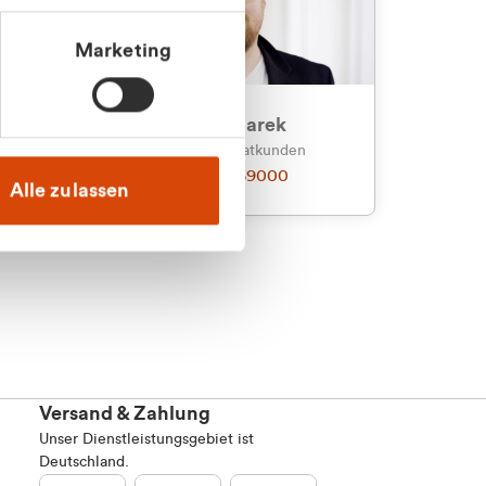
Marketing
an
Julian Marek
nden
Vertrieb - Privatkunden
0216 237 69000
Alle zulassen
Versand & Zahlung
Unser Dienstleistungsgebiet ist
Deutschland.