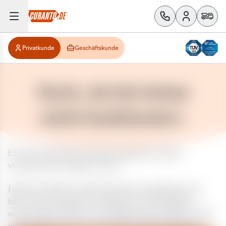
Privatkunde
Geschäftskunde
Huch, da hat etwas
nicht funktioniert.
Es ist ein unerwarteter Fehler aufgetreten. Bitte
versuchen Sie es später erneut.
Falls das Problem weiterhin besteht, kontaktieren Sie
bitte unseren Support und geben Sie, falls möglich,
weitere Informationen zum aufgetretenen Fehler an. Wir