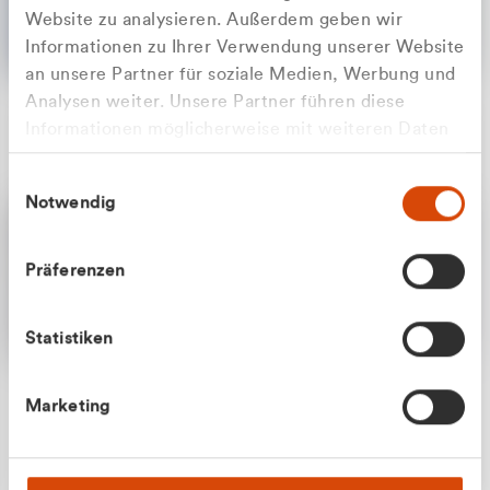
Website zu analysieren. Außerdem geben wir
Informationen zu Ihrer Verwendung unserer Website
an unsere Partner für soziale Medien, Werbung und
Analysen weiter. Unsere Partner führen diese
Apilash Balanesan
Informationen möglicherweise mit weiteren Daten
Vertrieb - Gewerbekunden
Zu welcher Kundengruppe
zusammen, die Sie ihnen bereitgestellt haben oder
0216 237 69050
Einwilligungsauswahl
die sie im Rahmen Ihrer Nutzung der Dienste
gehören Sie?
Notwendig
gesammelt haben.
Privatkunde (inkl. MwSt.)
Präferenzen
Geschäftskunde (exkl. MwSt.)
Statistiken
Julian Marek
Marketing
Vertrieb - Privatkunden
0216 237 69000