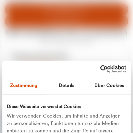
entschuldigen uns für eventuelle Unannehmlichkeiten.
Zum Abfallberater
Zur Startseite
Oder kontaktieren Sie uns persönlich
Wir sind gerne für Sie da
Unsere Service-Hotline
+49 2162 3769000
Mo. - Fr. 08.00 - 16:30 Uhr
Whatsapp
+49 177 8376058
Zustimmung
Details
Über Cookies
Sie benötigen ein individuelles Angebot?
Unverbindliche Anfrage stellen
Diese Webseite verwendet Cookies
Wir verwenden Cookies, um Inhalte und Anzeigen
zu personalisieren, Funktionen für soziale Medien
anbieten zu können und die Zugriffe auf unsere