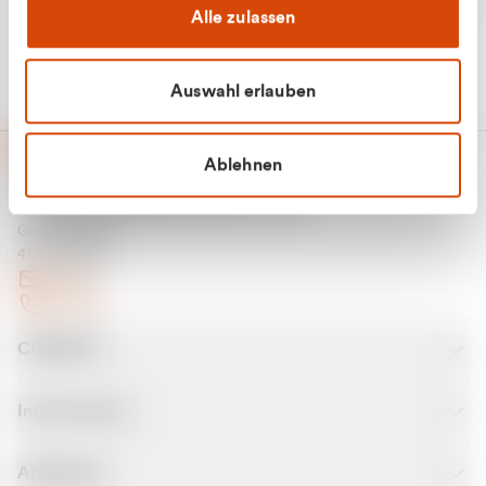
Alle zulassen
Auswahl erlauben
Ablehnen
CURANTO - eine Marke der EGN
Entsorgungsgesellschaft Niederrhein mbH
Greefsallee 1-5
41747 Viersen
E-Mail
Kontakt
CURANTO
Informationen
Abfallarten