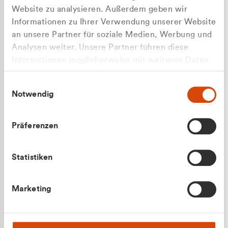
Website zu analysieren. Außerdem geben wir
Informationen zu Ihrer Verwendung unserer Website
an unsere Partner für soziale Medien, Werbung und
Analysen weiter. Unsere Partner führen diese
Apilash Balanesan
Informationen möglicherweise mit weiteren Daten
Vertrieb - Gewerbekunden
Zu welcher Kundengruppe
zusammen, die Sie ihnen bereitgestellt haben oder
0216 237 69050
Einwilligungsauswahl
die sie im Rahmen Ihrer Nutzung der Dienste
gehören Sie?
Notwendig
gesammelt haben.
Privatkunde (inkl. MwSt.)
Präferenzen
Geschäftskunde (exkl. MwSt.)
Statistiken
Julian Marek
Marketing
Vertrieb - Privatkunden
0216 237 69000