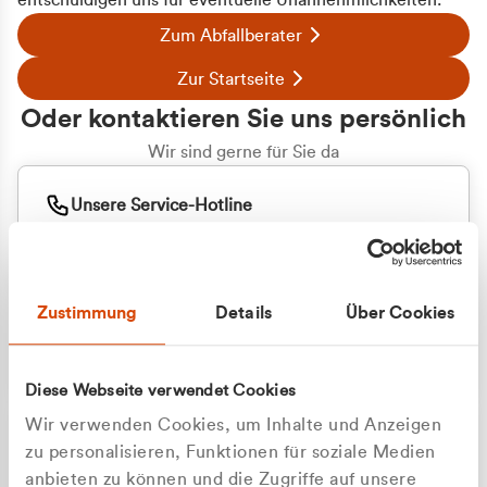
entschuldigen uns für eventuelle Unannehmlichkeiten.
Zum Abfallberater
Zur Startseite
Oder kontaktieren Sie uns persönlich
Wir sind gerne für Sie da
Unsere Service-Hotline
+49 2162 3769000
Mo. - Fr. 08.00 - 16:30 Uhr
Whatsapp
+49 177 8376058
Zustimmung
Details
Über Cookies
Sie benötigen ein individuelles Angebot?
Unverbindliche Anfrage stellen
Diese Webseite verwendet Cookies
Wir verwenden Cookies, um Inhalte und Anzeigen
zu personalisieren, Funktionen für soziale Medien
anbieten zu können und die Zugriffe auf unsere