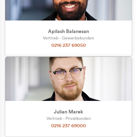
Apilash Balanesan
Vertrieb - Gewerbekunden
Zu welcher Kundengruppe
0216 237 69050
gehören Sie?
Privatkunde (inkl. MwSt.)
Geschäftskunde (exkl. MwSt.)
Julian Marek
Vertrieb - Privatkunden
0216 237 69000