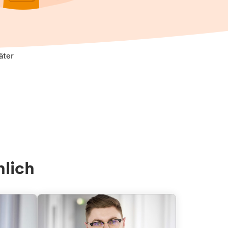
äter
nlich