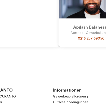
tkunde (inkl. MwSt.)
tskunde (exkl. MwSt.)
Apilash Balanes
Vertrieb - Gewerbeku
0216 237 69050
RANTO
Informationen
 CURANTO
Gewerbeabfallordnung
er
Gutscheinbedingungen