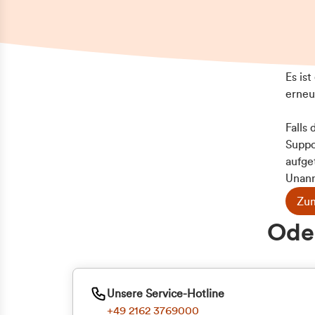
Es is
erneu
Falls
Suppo
aufge
Unann
Zum
Z
Oder
Kun
ge
Unsere Service-Hotline
+49 2162 3769000