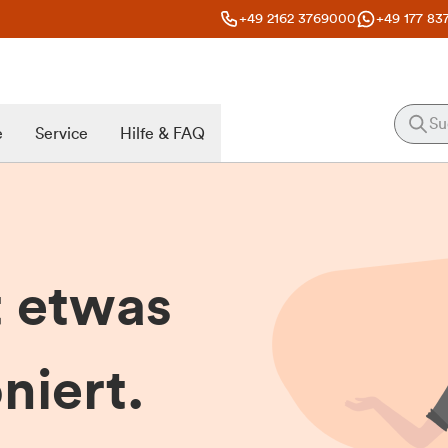
+49 2162 3769000
+49 177 83
e
Service
Hilfe & FAQ
t etwas
niert.