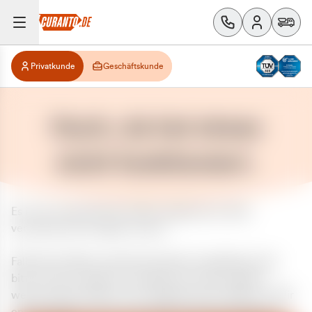
Privatkunde
Geschäftskunde
Huch, da hat etwas
nicht funktioniert.
Es ist ein unerwarteter Fehler aufgetreten. Bitte
versuchen Sie es später erneut.
Falls das Problem weiterhin besteht, kontaktieren Sie
bitte unseren Support und geben Sie, falls möglich,
weitere Informationen zum aufgetretenen Fehler an. Wir