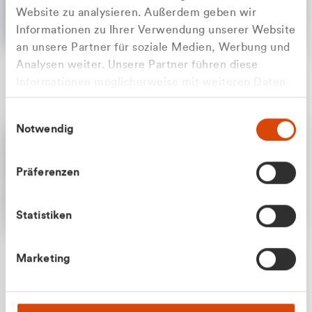
Website zu analysieren. Außerdem geben wir
Informationen zu Ihrer Verwendung unserer Website
an unsere Partner für soziale Medien, Werbung und
Analysen weiter. Unsere Partner führen diese
Apilash Balanesan
Informationen möglicherweise mit weiteren Daten
Vertrieb - Gewerbekunden
Zu welcher Kundengruppe
zusammen, die Sie ihnen bereitgestellt haben oder
0216 237 69050
Einwilligungsauswahl
die sie im Rahmen Ihrer Nutzung der Dienste
gehören Sie?
Notwendig
gesammelt haben.
Privatkunde (inkl. MwSt.)
Präferenzen
Geschäftskunde (exkl. MwSt.)
Statistiken
Julian Marek
Marketing
Vertrieb - Privatkunden
0216 237 69000