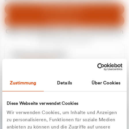
entschuldigen uns für eventuelle Unannehmlichkeiten.
Zum Abfallberater
Zur Startseite
Oder kontaktieren Sie uns persönlich
Wir sind gerne für Sie da
Unsere Service-Hotline
+49 2162 3769000
Mo. - Fr. 08.00 - 16:30 Uhr
Whatsapp
+49 177 8376058
Zustimmung
Details
Über Cookies
Sie benötigen ein individuelles Angebot?
Unverbindliche Anfrage stellen
Diese Webseite verwendet Cookies
Wir verwenden Cookies, um Inhalte und Anzeigen
zu personalisieren, Funktionen für soziale Medien
anbieten zu können und die Zugriffe auf unsere