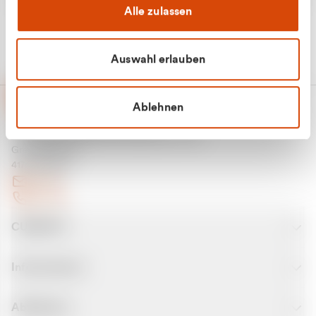
Alle zulassen
Auswahl erlauben
Ablehnen
CURANTO - eine Marke der EGN
Entsorgungsgesellschaft Niederrhein mbH
Greefsallee 1-5
41747 Viersen
E-Mail
Kontakt
CURANTO
Informationen
Abfallarten