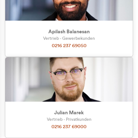
Apilash Balanesan
Vertrieb - Gewerbekunden
Zu welcher Kundengruppe
0216 237 69050
gehören Sie?
Privatkunde (inkl. MwSt.)
Geschäftskunde (exkl. MwSt.)
Julian Marek
Vertrieb - Privatkunden
0216 237 69000