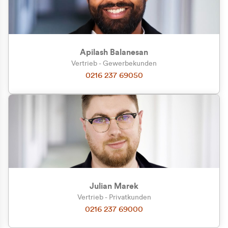
Apilash Balanesan
Vertrieb - Gewerbekunden
Zu welcher Kundengruppe
0216 237 69050
gehören Sie?
Privatkunde (inkl. MwSt.)
Geschäftskunde (exkl. MwSt.)
Julian Marek
Vertrieb - Privatkunden
0216 237 69000