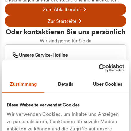
entschuldigen uns für eventuelle Unannehmlichkeiten.
Zum Abfallberater
Zur Startseite
Oder kontaktieren Sie uns persönlich
Wir sind gerne für Sie da
Unsere Service-Hotline
+49 2162 3769000
Mo. - Fr. 08.00 - 16:30 Uhr
Whatsapp
+49 177 8376058
Zustimmung
Details
Über Cookies
Sie benötigen ein individuelles Angebot?
Unverbindliche Anfrage stellen
Diese Webseite verwendet Cookies
Wir verwenden Cookies, um Inhalte und Anzeigen
zu personalisieren, Funktionen für soziale Medien
anbieten zu können und die Zugriffe auf unsere