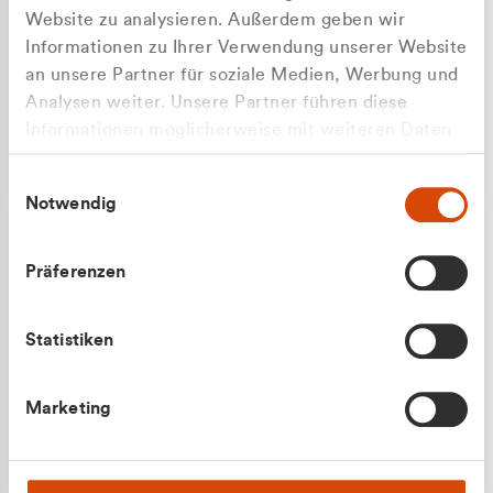
Website zu analysieren. Außerdem geben wir
Informationen zu Ihrer Verwendung unserer Website
an unsere Partner für soziale Medien, Werbung und
Analysen weiter. Unsere Partner führen diese
Apilash Balanesan
Informationen möglicherweise mit weiteren Daten
Vertrieb - Gewerbekunden
Zu welcher Kundengruppe
zusammen, die Sie ihnen bereitgestellt haben oder
0216 237 69050
Einwilligungsauswahl
die sie im Rahmen Ihrer Nutzung der Dienste
gehören Sie?
Notwendig
gesammelt haben.
Privatkunde (inkl. MwSt.)
Präferenzen
Geschäftskunde (exkl. MwSt.)
Statistiken
Julian Marek
Marketing
Vertrieb - Privatkunden
0216 237 69000