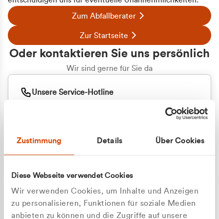
entschuldigen uns für eventuelle Unannehmlichkeiten.
Zum Abfallberater
Zur Startseite
Oder kontaktieren Sie uns persönlich
Wir sind gerne für Sie da
Unsere Service-Hotline
+49 2162 3769000
Mo. - Fr. 08.00 - 16:30 Uhr
Whatsapp
+49 177 8376058
Zustimmung
Details
Über Cookies
Sie benötigen ein individuelles Angebot?
Unverbindliche Anfrage stellen
Diese Webseite verwendet Cookies
Wir verwenden Cookies, um Inhalte und Anzeigen
zu personalisieren, Funktionen für soziale Medien
anbieten zu können und die Zugriffe auf unsere