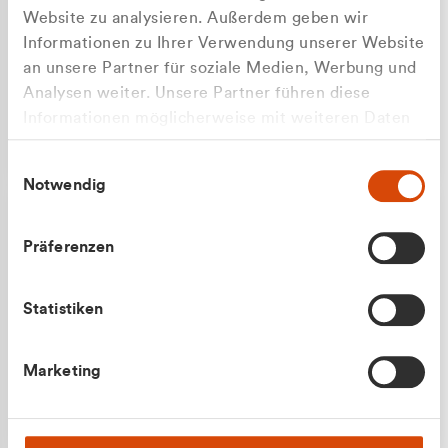
Website zu analysieren. Außerdem geben wir
Informationen zu Ihrer Verwendung unserer Website
an unsere Partner für soziale Medien, Werbung und
Analysen weiter. Unsere Partner führen diese
Apilash Balanesan
Informationen möglicherweise mit weiteren Daten
Vertrieb - Gewerbekunden
Zu welcher Kundengruppe
zusammen, die Sie ihnen bereitgestellt haben oder
0216 237 69050
Einwilligungsauswahl
die sie im Rahmen Ihrer Nutzung der Dienste
gehören Sie?
Notwendig
gesammelt haben.
Privatkunde (inkl. MwSt.)
Präferenzen
Geschäftskunde (exkl. MwSt.)
Statistiken
Julian Marek
Marketing
Vertrieb - Privatkunden
0216 237 69000