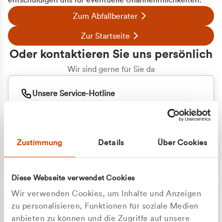
entschuldigen uns für eventuelle Unannehmlichkeiten.
Zum Abfallberater
Zur Startseite
Oder kontaktieren Sie uns persönlich
Wir sind gerne für Sie da
Unsere Service-Hotline
+49 2162 3769000
Mo. - Fr. 08.00 - 16:30 Uhr
Whatsapp
+49 177 8376058
Zustimmung
Details
Über Cookies
Sie benötigen ein individuelles Angebot?
Unverbindliche Anfrage stellen
Diese Webseite verwendet Cookies
Wir verwenden Cookies, um Inhalte und Anzeigen
zu personalisieren, Funktionen für soziale Medien
anbieten zu können und die Zugriffe auf unsere