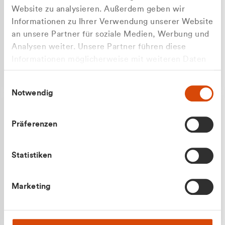
Website zu analysieren. Außerdem geben wir
Informationen zu Ihrer Verwendung unserer Website
an unsere Partner für soziale Medien, Werbung und
Analysen weiter. Unsere Partner führen diese
Apilash Balanesan
Informationen möglicherweise mit weiteren Daten
Vertrieb - Gewerbekunden
zusammen, die Sie ihnen bereitgestellt haben oder
0216 237 69050
Einwilligungsauswahl
die sie im Rahmen Ihrer Nutzung der Dienste
Notwendig
gesammelt haben.
Präferenzen
Statistiken
Julian Marek
Marketing
Vertrieb - Privatkunden
0216 237 69000