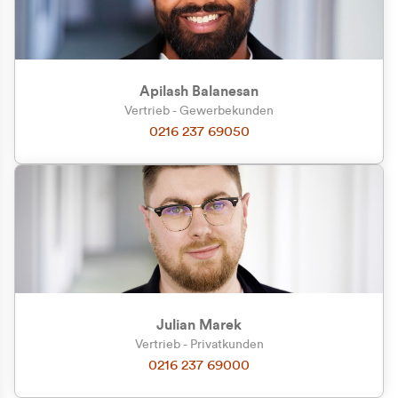
Apilash Balanesan
Vertrieb - Gewerbekunden
Zu welcher Kundengruppe
0216 237 69050
gehören Sie?
Privatkunde (inkl. MwSt.)
Geschäftskunde (exkl. MwSt.)
Julian Marek
Vertrieb - Privatkunden
0216 237 69000