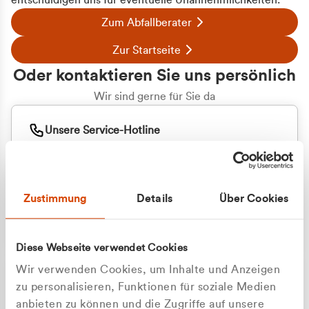
entschuldigen uns für eventuelle Unannehmlichkeiten.
Zum Abfallberater
Zur Startseite
Oder kontaktieren Sie uns persönlich
Wir sind gerne für Sie da
Unsere Service-Hotline
+49 2162 3769000
Mo. - Fr. 08.00 - 16:30 Uhr
Whatsapp
+49 177 8376058
Zustimmung
Details
Über Cookies
Sie benötigen ein individuelles Angebot?
Unverbindliche Anfrage stellen
Diese Webseite verwendet Cookies
Wir verwenden Cookies, um Inhalte und Anzeigen
zu personalisieren, Funktionen für soziale Medien
anbieten zu können und die Zugriffe auf unsere