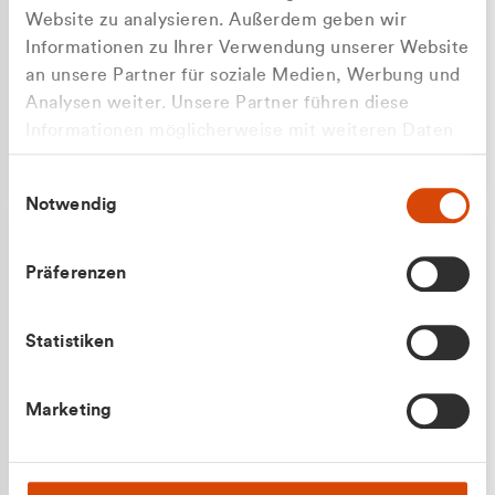
Website zu analysieren. Außerdem geben wir
Informationen zu Ihrer Verwendung unserer Website
an unsere Partner für soziale Medien, Werbung und
Analysen weiter. Unsere Partner führen diese
Apilash Balanesan
Informationen möglicherweise mit weiteren Daten
Vertrieb - Gewerbekunden
Zu welcher Kundengruppe
zusammen, die Sie ihnen bereitgestellt haben oder
0216 237 69050
Einwilligungsauswahl
die sie im Rahmen Ihrer Nutzung der Dienste
gehören Sie?
Notwendig
gesammelt haben.
Privatkunde (inkl. MwSt.)
Präferenzen
Geschäftskunde (exkl. MwSt.)
Statistiken
Julian Marek
Marketing
Vertrieb - Privatkunden
0216 237 69000