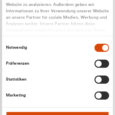
Website zu analysieren. Außerdem geben wir
Informationen zu Ihrer Verwendung unserer Website
an unsere Partner für soziale Medien, Werbung und
Analysen weiter. Unsere Partner führen diese
Apilash Balanesan
Informationen möglicherweise mit weiteren Daten
Vertrieb - Gewerbekunden
zusammen, die Sie ihnen bereitgestellt haben oder
0216 237 69050
Einwilligungsauswahl
die sie im Rahmen Ihrer Nutzung der Dienste
Notwendig
gesammelt haben.
Präferenzen
Statistiken
Julian Marek
Marketing
Vertrieb - Privatkunden
0216 237 69000