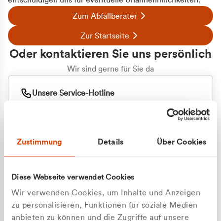
entschuldigen uns für eventuelle Unannehmlichkeiten.
Zum Abfallberater
Zur Startseite
Oder kontaktieren Sie uns persönlich
Wir sind gerne für Sie da
Unsere Service-Hotline
+49 2162 3769000
Mo. - Fr. 08.00 - 16:30 Uhr
Whatsapp
+49 177 8376058
Zustimmung
Details
Über Cookies
Sie benötigen ein individuelles Angebot?
Unverbindliche Anfrage stellen
Diese Webseite verwendet Cookies
Wir verwenden Cookies, um Inhalte und Anzeigen
zu personalisieren, Funktionen für soziale Medien
anbieten zu können und die Zugriffe auf unsere