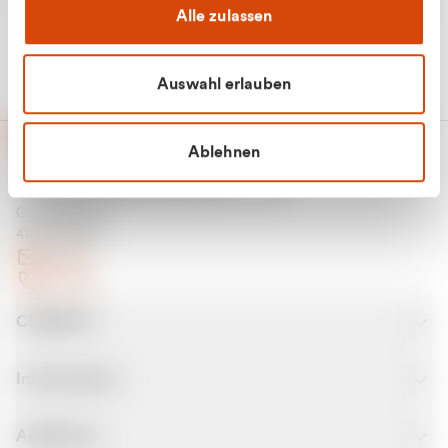
Alle zulassen
Auswahl erlauben
Ablehnen
CURANTO - eine Marke der EGN
Entsorgungsgesellschaft Niederrhein mbH
Greefsallee 1-5
41747 Viersen
E-Mail
Kontakt
CURANTO
Informationen
Abfallarten