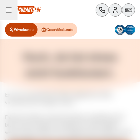
Privatkunde
Geschäftskunde
Huch, da hat etwas
nicht funktioniert.
Es ist ein unerwarteter Fehler aufgetreten. Bitte
versuchen Sie es später erneut.
Falls das Problem weiterhin besteht, kontaktieren Sie
bitte unseren Support und geben Sie, falls möglich,
weitere Informationen zum aufgetretenen Fehler an. Wir