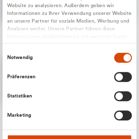
Website zu analysieren. Außerdem geben wir
Informationen zu Ihrer Verwendung unserer Website
an unsere Partner für soziale Medien, Werbung und
Analysen weiter. Unsere Partner führen diese
Apilash Balanesan
Informationen möglicherweise mit weiteren Daten
Vertrieb - Gewerbekunden
Zu welcher Kundengruppe
zusammen, die Sie ihnen bereitgestellt haben oder
0216 237 69050
Einwilligungsauswahl
die sie im Rahmen Ihrer Nutzung der Dienste
gehören Sie?
Notwendig
gesammelt haben.
Privatkunde (inkl. MwSt.)
Präferenzen
Geschäftskunde (exkl. MwSt.)
Statistiken
Julian Marek
Marketing
Vertrieb - Privatkunden
0216 237 69000