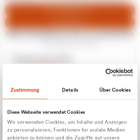
entschuldigen uns für eventuelle Unannehmlichkeiten.
Zum Abfallberater
Zur Startseite
Oder kontaktieren Sie uns persönlich
Wir sind gerne für Sie da
Unsere Service-Hotline
+49 2162 3769000
Mo. - Fr. 08.00 - 16:30 Uhr
Whatsapp
+49 177 8376058
Zustimmung
Details
Über Cookies
Sie benötigen ein individuelles Angebot?
Unverbindliche Anfrage stellen
Diese Webseite verwendet Cookies
Wir verwenden Cookies, um Inhalte und Anzeigen
zu personalisieren, Funktionen für soziale Medien
anbieten zu können und die Zugriffe auf unsere