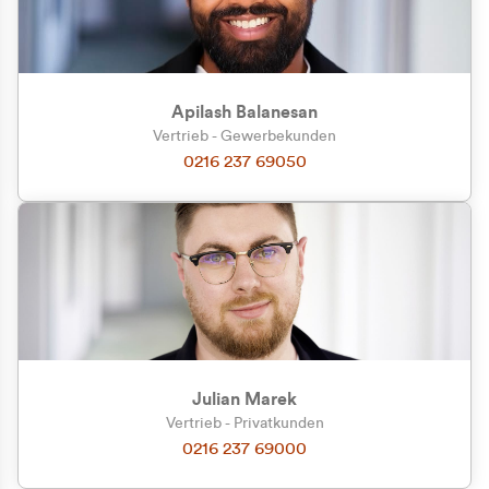
Apilash Balanesan
Vertrieb - Gewerbekunden
Zu welcher Kundengruppe
0216 237 69050
gehören Sie?
Privatkunde (inkl. MwSt.)
Geschäftskunde (exkl. MwSt.)
Julian Marek
Vertrieb - Privatkunden
0216 237 69000