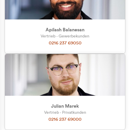
Apilash Balanesan
Vertrieb - Gewerbekunden
Zu welcher Kundengruppe
0216 237 69050
gehören Sie?
Privatkunde (inkl. MwSt.)
Geschäftskunde (exkl. MwSt.)
Julian Marek
Vertrieb - Privatkunden
0216 237 69000