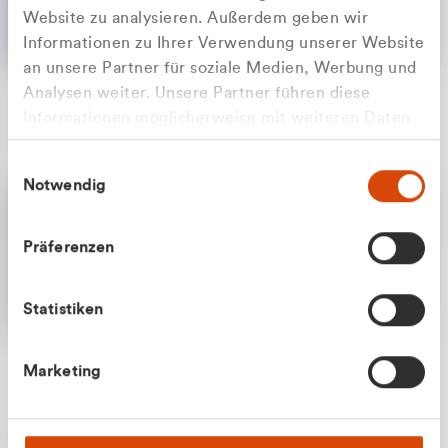
Website zu analysieren. Außerdem geben wir
Informationen zu Ihrer Verwendung unserer Website
an unsere Partner für soziale Medien, Werbung und
Analysen weiter. Unsere Partner führen diese
Apilash Balanesan
Informationen möglicherweise mit weiteren Daten
Vertrieb - Gewerbekunden
Zu welcher Kundengruppe
zusammen, die Sie ihnen bereitgestellt haben oder
0216 237 69050
Einwilligungsauswahl
die sie im Rahmen Ihrer Nutzung der Dienste
gehören Sie?
Notwendig
gesammelt haben.
Privatkunde (inkl. MwSt.)
Präferenzen
Geschäftskunde (exkl. MwSt.)
Statistiken
Julian Marek
Marketing
Vertrieb - Privatkunden
0216 237 69000