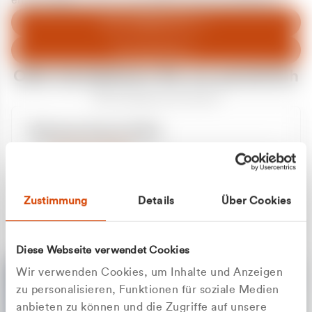
entschuldigen uns für eventuelle Unannehmlichkeiten.
Zum Abfallberater
Zur Startseite
Oder kontaktieren Sie uns persönlich
Wir sind gerne für Sie da
Unsere Service-Hotline
+49 2162 3769000
Mo. - Fr. 08.00 - 16:30 Uhr
Whatsapp
+49 177 8376058
Zustimmung
Details
Über Cookies
Sie benötigen ein individuelles Angebot?
Unverbindliche Anfrage stellen
Diese Webseite verwendet Cookies
Wir verwenden Cookies, um Inhalte und Anzeigen
zu personalisieren, Funktionen für soziale Medien
anbieten zu können und die Zugriffe auf unsere