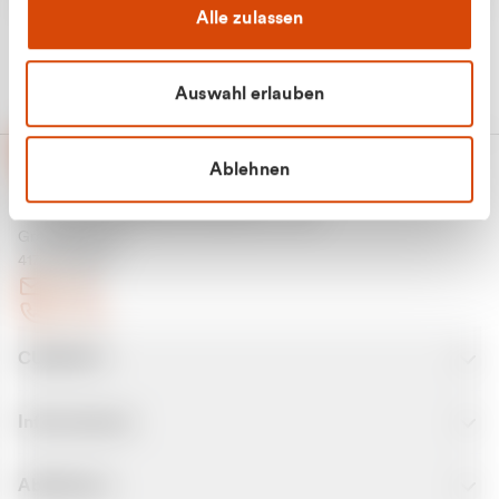
Alle zulassen
Auswahl erlauben
Ablehnen
CURANTO - eine Marke der EGN
Entsorgungsgesellschaft Niederrhein mbH
Greefsallee 1-5
41747 Viersen
E-Mail
Kontakt
CURANTO
Informationen
Abfallarten