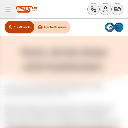
Privatkunde
Geschäftskunde
Huch, da hat etwas
nicht funktioniert.
Es ist ein unerwarteter Fehler aufgetreten. Bitte
versuchen Sie es später erneut.
Falls das Problem weiterhin besteht, kontaktieren Sie
bitte unseren Support und geben Sie, falls möglich,
weitere Informationen zum aufgetretenen Fehler an. Wir