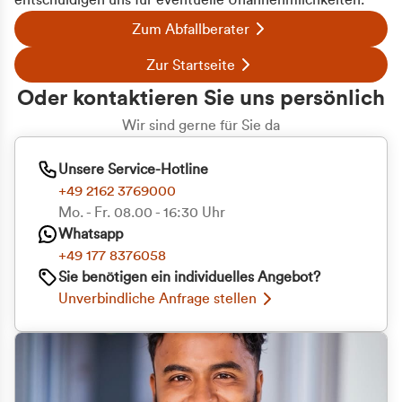
entschuldigen uns für eventuelle Unannehmlichkeiten.
Zum Abfallberater
Zur Startseite
Oder kontaktieren Sie uns persönlich
Wir sind gerne für Sie da
Unsere Service-Hotline
+49 2162 3769000
Mo. - Fr. 08.00 - 16:30 Uhr
Whatsapp
+49 177 8376058
Zustimmung
Details
Über Cookies
Sie benötigen ein individuelles Angebot?
Unverbindliche Anfrage stellen
Diese Webseite verwendet Cookies
Wir verwenden Cookies, um Inhalte und Anzeigen
zu personalisieren, Funktionen für soziale Medien
anbieten zu können und die Zugriffe auf unsere