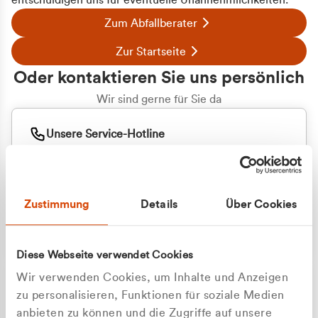
entschuldigen uns für eventuelle Unannehmlichkeiten.
Zum Abfallberater
Zur Startseite
Oder kontaktieren Sie uns persönlich
Wir sind gerne für Sie da
Unsere Service-Hotline
+49 2162 3769000
Mo. - Fr. 08.00 - 16:30 Uhr
Whatsapp
+49 177 8376058
Zustimmung
Details
Über Cookies
Sie benötigen ein individuelles Angebot?
Unverbindliche Anfrage stellen
Diese Webseite verwendet Cookies
Wir verwenden Cookies, um Inhalte und Anzeigen
zu personalisieren, Funktionen für soziale Medien
anbieten zu können und die Zugriffe auf unsere