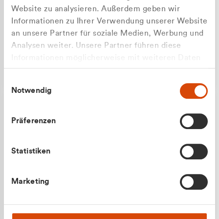
Website zu analysieren. Außerdem geben wir
Informationen zu Ihrer Verwendung unserer Website
an unsere Partner für soziale Medien, Werbung und
Analysen weiter. Unsere Partner führen diese
Apilash Balanesan
Informationen möglicherweise mit weiteren Daten
Vertrieb - Gewerbekunden
Zu welcher Kundengruppe
zusammen, die Sie ihnen bereitgestellt haben oder
0216 237 69050
Einwilligungsauswahl
die sie im Rahmen Ihrer Nutzung der Dienste
gehören Sie?
Notwendig
gesammelt haben.
Privatkunde (inkl. MwSt.)
Präferenzen
Geschäftskunde (exkl. MwSt.)
Statistiken
Julian Marek
Marketing
Vertrieb - Privatkunden
0216 237 69000