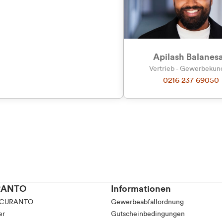
tkunde (inkl. MwSt.)
Präferenzen
Statistiken
tskunde (exkl. MwSt.)
Apilash Balanes
Vertrieb - Gewerbeku
0216 237 69050
Auswahl erlauben
RANTO
Informationen
 CURANTO
Gewerbeabfallordnung
er
Gutscheinbedingungen