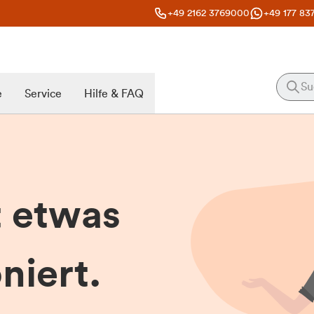
+49 2162 3769000
+49 177 83
e
Service
Hilfe & FAQ
t etwas
niert.