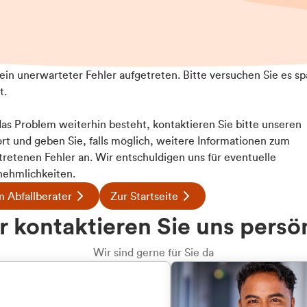
t ein unerwarteter Fehler aufgetreten. Bitte versuchen Sie es sp
t.
 das Problem weiterhin besteht, kontaktieren Sie bitte unseren
rt und geben Sie, falls möglich, weitere Informationen zum
Details
tretenen Fehler an. Wir entschuldigen uns für eventuelle
ehmlichkeiten.
 Abfallberater
Zur Startseite
ookies
u welcher
 kontaktieren Sie uns persö
 Inhalte und Anzeigen zu personalisieren, Funktionen für
dengruppe
e auf unsere Website zu analysieren. Außerdem geben wir I
Wir sind gerne für Sie da
te an unsere Partner für soziale Medien, Werbung und An
rmationen möglicherweise mit weiteren Daten zusammen, di
hören Sie?
hmen Ihrer Nutzung der Dienste gesammelt haben.