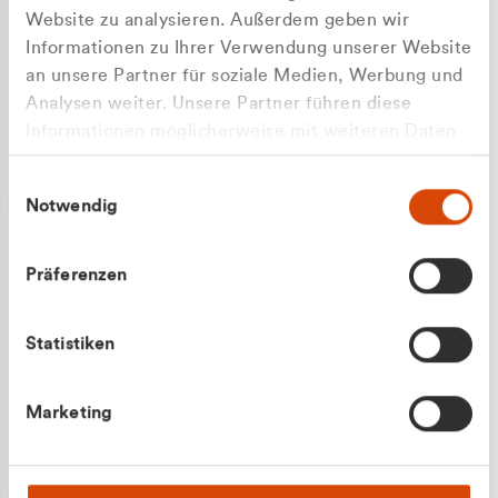
Website zu analysieren. Außerdem geben wir
Informationen zu Ihrer Verwendung unserer Website
an unsere Partner für soziale Medien, Werbung und
Analysen weiter. Unsere Partner führen diese
Apilash Balanesan
Informationen möglicherweise mit weiteren Daten
Vertrieb - Gewerbekunden
Zu welcher Kundengruppe
zusammen, die Sie ihnen bereitgestellt haben oder
0216 237 69050
Einwilligungsauswahl
die sie im Rahmen Ihrer Nutzung der Dienste
gehören Sie?
Notwendig
gesammelt haben.
Privatkunde (inkl. MwSt.)
Präferenzen
Geschäftskunde (exkl. MwSt.)
Statistiken
Julian Marek
Marketing
Vertrieb - Privatkunden
0216 237 69000