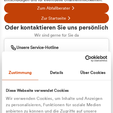
entschuldigen uns für eventuelle Unannehmlichkeiten.
Zum Abfallberater
Zur Startseite
Oder kontaktieren Sie uns persönlich
Wir sind gerne für Sie da
Unsere Service-Hotline
+49 2162 3769000
Mo. - Fr. 08.00 - 16:30 Uhr
Whatsapp
+49 177 8376058
Zustimmung
Details
Über Cookies
Sie benötigen ein individuelles Angebot?
Unverbindliche Anfrage stellen
Diese Webseite verwendet Cookies
Wir verwenden Cookies, um Inhalte und Anzeigen
zu personalisieren, Funktionen für soziale Medien
anbieten zu können und die Zugriffe auf unsere