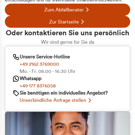
entschuldigen uns für eventuelle Unannehmlichkeiten.
Zum Abfallberater
Zur Startseite
Oder kontaktieren Sie uns persönlich
Wir sind gerne für Sie da
Unsere Service-Hotline
+49 2162 3769000
Mo. - Fr. 08.00 - 16:30 Uhr
Whatsapp
+49 177 8376058
Zustimmung
Details
Über Cookies
Sie benötigen ein individuelles Angebot?
Unverbindliche Anfrage stellen
Diese Webseite verwendet Cookies
Wir verwenden Cookies, um Inhalte und Anzeigen
zu personalisieren, Funktionen für soziale Medien
anbieten zu können und die Zugriffe auf unsere