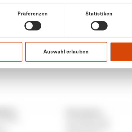
tkunde (inkl. MwSt.)
Präferenzen
Statistiken
tskunde (exkl. MwSt.)
Apilash Balanes
Vertrieb - Gewerbeku
0216 237 69050
Auswahl erlauben
RANTO
Informationen
 CURANTO
Gewerbeabfallordnung
er
Gutscheinbedingungen