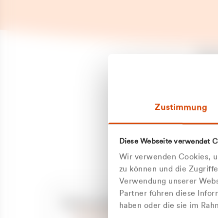
Es is
erneu
Falls
Suppo
Zustimmung
aufge
Unann
Zum
Diese Webseite verwendet C
Z
Oder
Wir verwenden Cookies, um
Kun
zu können und die Zugriff
Verwendung unserer Websi
Partner führen diese Info
ge
Unsere Service-Hotline
haben oder die sie im Ra
+49 2162 3769000