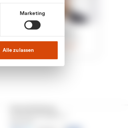
Marketing
an
Julian Marek
nden
Vertrieb - Privatkunden
0216 237 69000
Alle zulassen
Versand & Zahlung
Unser Dienstleistungsgebiet ist
Deutschland.