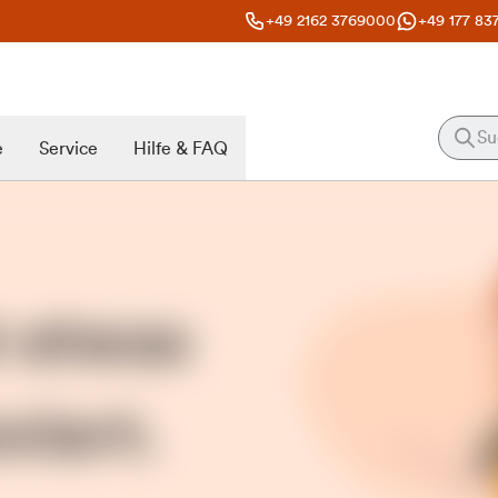
+49 2162 3769000
+49 177 83
e
Service
Hilfe & FAQ
t etwas
niert.