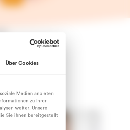
äter
Über Cookies
nlich
 soziale Medien anbieten
nformationen zu Ihrer
alysen weiter. Unsere
e Sie ihnen bereitgestellt