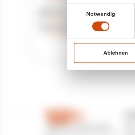
Priva
Mo. - Fr. 08.00 - 16:30 Uhr
Einwilligungsauswahl
Whatsapp
Notwendig
Geschäf
+49 177 8376058
Sie benötigen ein individuelles Angebot?
Unverbindliche Anfrage stellen
Ablehnen
CU
Über
CURANTO - eine Marke der EGN
Partn
Entsorgungsgesellschaft Niederrhein