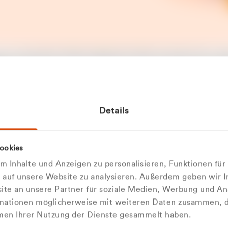
t ein unerwarteter Fehler aufgetreten. Bitte versuchen Sie es sp
t.
 das Problem weiterhin besteht, kontaktieren Sie bitte unseren
rt und geben Sie, falls möglich, weitere Informationen zum
Details
tretenen Fehler an. Wir entschuldigen uns für eventuelle
ehmlichkeiten.
 Abfallberater
Zur Startseite
ookies
u welcher
 kontaktieren Sie uns persö
 Inhalte und Anzeigen zu personalisieren, Funktionen für
dengruppe
e auf unsere Website zu analysieren. Außerdem geben wir I
Wir sind gerne für Sie da
te an unsere Partner für soziale Medien, Werbung und An
rmationen möglicherweise mit weiteren Daten zusammen, di
hören Sie?
hmen Ihrer Nutzung der Dienste gesammelt haben.