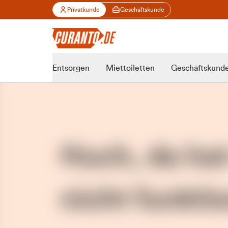
Privatkunde
Geschäftskunde
Entsorgen
Miettoiletten
Geschäftskund
Huch, da ha
nicht funktio