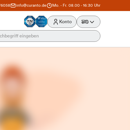
76058
info@curanto.de
Mo. - Fr. 08.00 - 16:30 Uhr
Konto