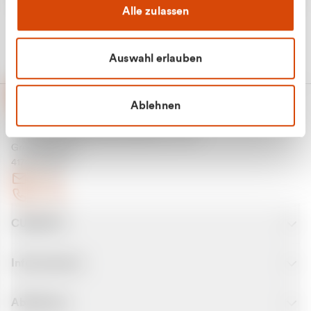
Alle zulassen
Auswahl erlauben
Ablehnen
CURANTO - eine Marke der EGN
Entsorgungsgesellschaft Niederrhein mbH
Greefsallee 1-5
41747 Viersen
E-Mail
Kontakt
CURANTO
Informationen
Abfallarten