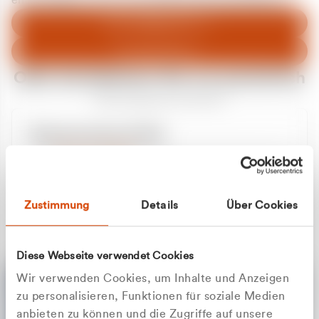
entschuldigen uns für eventuelle Unannehmlichkeiten.
Zum Abfallberater
Zur Startseite
Oder kontaktieren Sie uns persönlich
Wir sind gerne für Sie da
Unsere Service-Hotline
+49 2162 3769000
Mo. - Fr. 08.00 - 16:30 Uhr
Whatsapp
+49 177 8376058
Zustimmung
Details
Über Cookies
Sie benötigen ein individuelles Angebot?
Unverbindliche Anfrage stellen
Diese Webseite verwendet Cookies
Wir verwenden Cookies, um Inhalte und Anzeigen
zu personalisieren, Funktionen für soziale Medien
anbieten zu können und die Zugriffe auf unsere