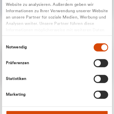
Website zu analysieren. Außerdem geben wir
Informationen zu Ihrer Verwendung unserer Website
an unsere Partner für soziale Medien, Werbung und
Analysen weiter. Unsere Partner führen diese
Apilash Balanesan
Informationen möglicherweise mit weiteren Daten
Vertrieb - Gewerbekunden
Zu welcher Kundengruppe
zusammen, die Sie ihnen bereitgestellt haben oder
0216 237 69050
Einwilligungsauswahl
die sie im Rahmen Ihrer Nutzung der Dienste
gehören Sie?
Notwendig
gesammelt haben.
Privatkunde (inkl. MwSt.)
Präferenzen
Geschäftskunde (exkl. MwSt.)
Statistiken
Julian Marek
Marketing
Vertrieb - Privatkunden
0216 237 69000