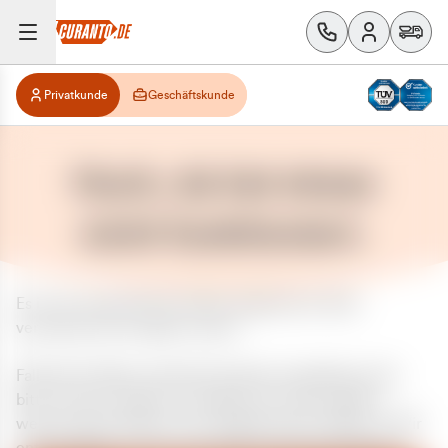
Privatkunde
Geschäftskunde
Huch, da hat etwas
nicht funktioniert.
Es ist ein unerwarteter Fehler aufgetreten. Bitte
versuchen Sie es später erneut.
Falls das Problem weiterhin besteht, kontaktieren Sie
bitte unseren Support und geben Sie, falls möglich,
weitere Informationen zum aufgetretenen Fehler an. Wir