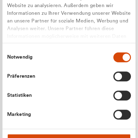
Website zu analysieren. Außerdem geben wir
Informationen zu Ihrer Verwendung unserer Website
an unsere Partner für soziale Medien, Werbung und
Analysen weiter. Unsere Partner führen diese
Apilash Balanesan
Informationen möglicherweise mit weiteren Daten
Vertrieb - Gewerbekunden
zusammen, die Sie ihnen bereitgestellt haben oder
0216 237 69050
Einwilligungsauswahl
die sie im Rahmen Ihrer Nutzung der Dienste
Notwendig
gesammelt haben.
Präferenzen
Statistiken
Julian Marek
Marketing
Vertrieb - Privatkunden
0216 237 69000