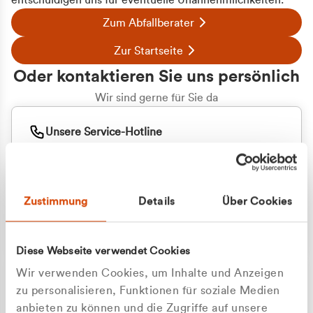
entschuldigen uns für eventuelle Unannehmlichkeiten.
Zum Abfallberater
Zur Startseite
Oder kontaktieren Sie uns persönlich
Wir sind gerne für Sie da
Unsere Service-Hotline
+49 2162 3769000
Mo. - Fr. 08.00 - 16:30 Uhr
Whatsapp
+49 177 8376058
Zustimmung
Details
Über Cookies
Sie benötigen ein individuelles Angebot?
Unverbindliche Anfrage stellen
Diese Webseite verwendet Cookies
Wir verwenden Cookies, um Inhalte und Anzeigen
zu personalisieren, Funktionen für soziale Medien
anbieten zu können und die Zugriffe auf unsere