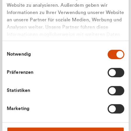
Website zu analysieren. Außerdem geben wir
Informationen zu Ihrer Verwendung unserer Website
an unsere Partner für soziale Medien, Werbung und
Analysen weiter. Unsere Partner führen diese
Apilash Balanesan
Informationen möglicherweise mit weiteren Daten
Vertrieb - Gewerbekunden
zusammen, die Sie ihnen bereitgestellt haben oder
0216 237 69050
Einwilligungsauswahl
die sie im Rahmen Ihrer Nutzung der Dienste
Notwendig
gesammelt haben.
Präferenzen
Statistiken
Julian Marek
Marketing
Vertrieb - Privatkunden
0216 237 69000