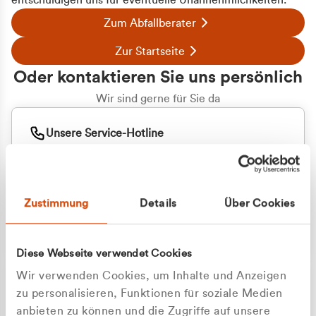
entschuldigen uns für eventuelle Unannehmlichkeiten.
Zum Abfallberater
Zur Startseite
Oder kontaktieren Sie uns persönlich
Wir sind gerne für Sie da
Unsere Service-Hotline
+49 2162 3769000
Mo. - Fr. 08.00 - 16:30 Uhr
Whatsapp
+49 177 8376058
Zustimmung
Details
Über Cookies
Sie benötigen ein individuelles Angebot?
Unverbindliche Anfrage stellen
Diese Webseite verwendet Cookies
Wir verwenden Cookies, um Inhalte und Anzeigen
zu personalisieren, Funktionen für soziale Medien
anbieten zu können und die Zugriffe auf unsere