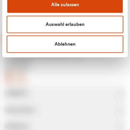
Alle zulassen
Auswahl erlauben
Ablehnen
CURANTO - eine Marke der EGN
Entsorgungsgesellschaft Niederrhein mbH
Greefsallee 1-5
41747 Viersen
E-Mail
Kontakt
CURANTO
Informationen
Abfallarten