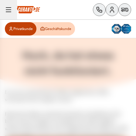
Privatkunde
Geschäftskunde
Huch, da hat etwas
nicht funktioniert.
Es ist ein unerwarteter Fehler aufgetreten. Bitte
versuchen Sie es später erneut.
Falls das Problem weiterhin besteht, kontaktieren Sie
bitte unseren Support und geben Sie, falls möglich,
weitere Informationen zum aufgetretenen Fehler an. Wir