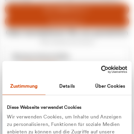
entschuldigen uns für eventuelle Unannehmlichkeiten.
Zum Abfallberater
Zur Startseite
Oder kontaktieren Sie uns persönlich
Wir sind gerne für Sie da
Unsere Service-Hotline
+49 2162 3769000
Mo. - Fr. 08.00 - 16:30 Uhr
Whatsapp
+49 177 8376058
Zustimmung
Details
Über Cookies
Sie benötigen ein individuelles Angebot?
Unverbindliche Anfrage stellen
Diese Webseite verwendet Cookies
Wir verwenden Cookies, um Inhalte und Anzeigen
zu personalisieren, Funktionen für soziale Medien
anbieten zu können und die Zugriffe auf unsere