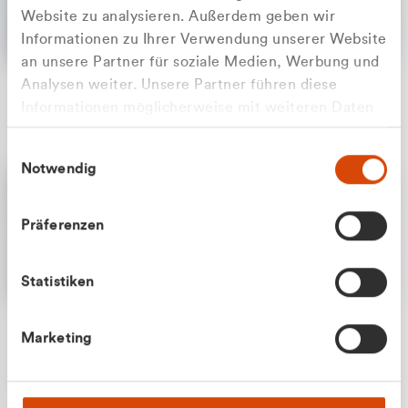
Website zu analysieren. Außerdem geben wir
Informationen zu Ihrer Verwendung unserer Website
an unsere Partner für soziale Medien, Werbung und
Analysen weiter. Unsere Partner führen diese
Apilash Balanesan
Informationen möglicherweise mit weiteren Daten
Vertrieb - Gewerbekunden
Zu welcher Kundengruppe
zusammen, die Sie ihnen bereitgestellt haben oder
0216 237 69050
Einwilligungsauswahl
die sie im Rahmen Ihrer Nutzung der Dienste
gehören Sie?
Notwendig
gesammelt haben.
Privatkunde (inkl. MwSt.)
Präferenzen
Geschäftskunde (exkl. MwSt.)
Statistiken
Julian Marek
Marketing
Vertrieb - Privatkunden
0216 237 69000