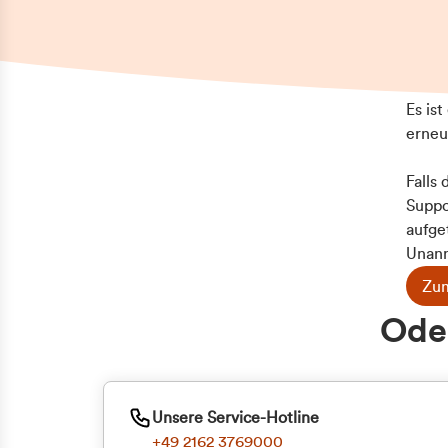
Es is
erneu
Falls
Suppo
aufge
Unann
Zum
Z
Oder
Kun
ge
Unsere Service-Hotline
+49 2162 3769000