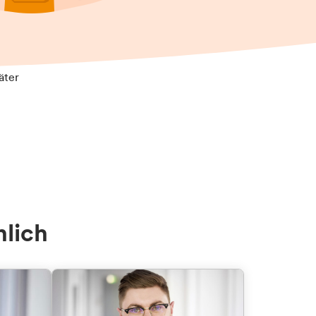
äter
nlich