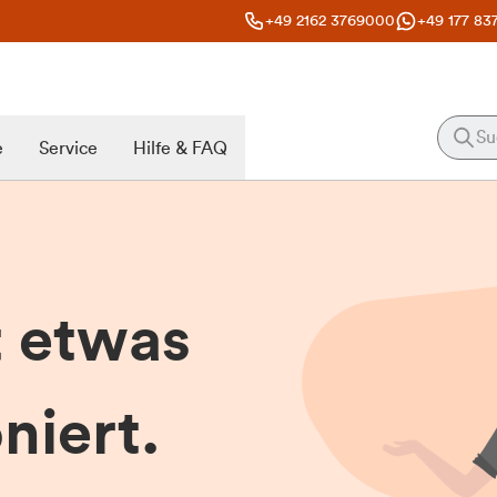
+49 2162 3769000
+49 177 83
e
Service
Hilfe & FAQ
t etwas
niert.