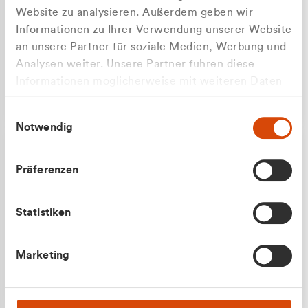
Website zu analysieren. Außerdem geben wir
Informationen zu Ihrer Verwendung unserer Website
an unsere Partner für soziale Medien, Werbung und
Analysen weiter. Unsere Partner führen diese
Apilash Balanesan
Informationen möglicherweise mit weiteren Daten
Vertrieb - Gewerbekunden
zusammen, die Sie ihnen bereitgestellt haben oder
0216 237 69050
Einwilligungsauswahl
die sie im Rahmen Ihrer Nutzung der Dienste
Notwendig
gesammelt haben.
Präferenzen
Statistiken
Julian Marek
Marketing
Vertrieb - Privatkunden
0216 237 69000