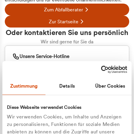
entschuldigen uns für eventuelle Unannehmlichkeiten.
Zum Abfallberater
Zur Startseite
Oder kontaktieren Sie uns persönlich
Wir sind gerne für Sie da
Unsere Service-Hotline
+49 2162 3769000
Mo. - Fr. 08.00 - 16:30 Uhr
Whatsapp
+49 177 8376058
Zustimmung
Details
Über Cookies
Sie benötigen ein individuelles Angebot?
Unverbindliche Anfrage stellen
Diese Webseite verwendet Cookies
Wir verwenden Cookies, um Inhalte und Anzeigen
zu personalisieren, Funktionen für soziale Medien
anbieten zu können und die Zugriffe auf unsere