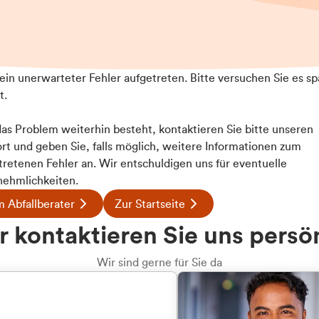
t ein unerwarteter Fehler aufgetreten. Bitte versuchen Sie es sp
t.
 das Problem weiterhin besteht, kontaktieren Sie bitte unseren
rt und geben Sie, falls möglich, weitere Informationen zum
Details
tretenen Fehler an. Wir entschuldigen uns für eventuelle
ehmlichkeiten.
 Abfallberater
Zur Startseite
ookies
u welcher
 kontaktieren Sie uns persö
 Inhalte und Anzeigen zu personalisieren, Funktionen für
dengruppe
e auf unsere Website zu analysieren. Außerdem geben wir I
Wir sind gerne für Sie da
te an unsere Partner für soziale Medien, Werbung und An
rmationen möglicherweise mit weiteren Daten zusammen, di
hören Sie?
hmen Ihrer Nutzung der Dienste gesammelt haben.