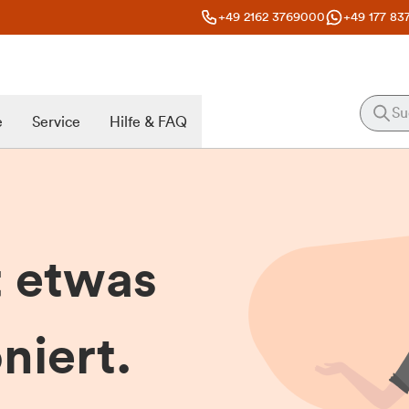
+49 2162 3769000
+49 177 83
e
Service
Hilfe & FAQ
t etwas
niert.