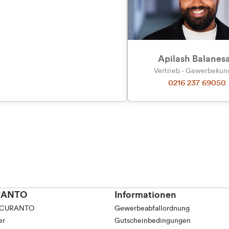
tkunde (inkl. MwSt.)
Präferenzen
Statistiken
tskunde (exkl. MwSt.)
Apilash Balanes
Vertrieb - Gewerbeku
0216 237 69050
Auswahl erlauben
RANTO
Informationen
 CURANTO
Gewerbeabfallordnung
er
Gutscheinbedingungen