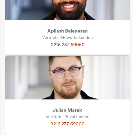
Apilash Balanesan
Vertrieb - Gewerbekunden
Zu welcher Kundengruppe
0216 237 69050
gehören Sie?
Privatkunde (inkl. MwSt.)
Geschäftskunde (exkl. MwSt.)
Julian Marek
Vertrieb - Privatkunden
0216 237 69000