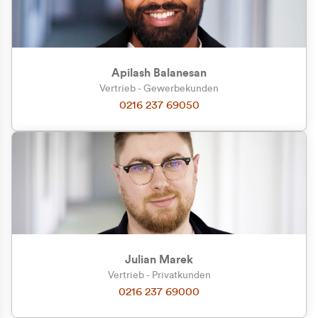
Apilash Balanesan
Vertrieb - Gewerbekunden
Zu welcher Kundengruppe
0216 237 69050
gehören Sie?
Privatkunde (inkl. MwSt.)
Geschäftskunde (exkl. MwSt.)
Julian Marek
Vertrieb - Privatkunden
0216 237 69000