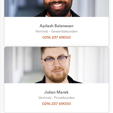
Apilash Balanesan
Vertrieb - Gewerbekunden
Zu welcher Kundengruppe
0216 237 69050
gehören Sie?
Privatkunde (inkl. MwSt.)
Geschäftskunde (exkl. MwSt.)
Julian Marek
Vertrieb - Privatkunden
0216 237 69000