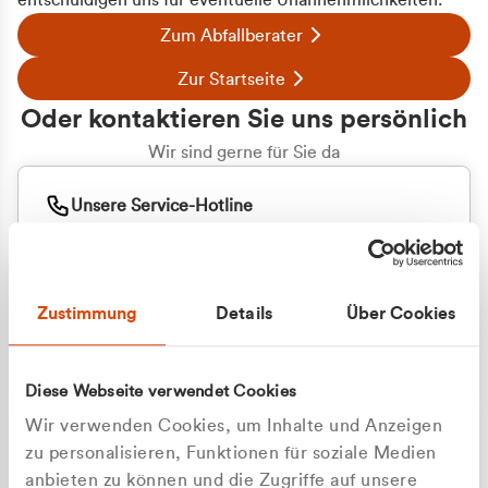
entschuldigen uns für eventuelle Unannehmlichkeiten.
Zum Abfallberater
Zur Startseite
Oder kontaktieren Sie uns persönlich
Wir sind gerne für Sie da
Unsere Service-Hotline
+49 2162 3769000
Mo. - Fr. 08.00 - 16:30 Uhr
Whatsapp
+49 177 8376058
Zustimmung
Details
Über Cookies
Sie benötigen ein individuelles Angebot?
Unverbindliche Anfrage stellen
Diese Webseite verwendet Cookies
Wir verwenden Cookies, um Inhalte und Anzeigen
zu personalisieren, Funktionen für soziale Medien
anbieten zu können und die Zugriffe auf unsere