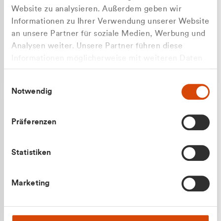
Website zu analysieren. Außerdem geben wir
Informationen zu Ihrer Verwendung unserer Website
an unsere Partner für soziale Medien, Werbung und
Analysen weiter. Unsere Partner führen diese
Apilash Balanesan
Informationen möglicherweise mit weiteren Daten
Vertrieb - Gewerbekunden
zusammen, die Sie ihnen bereitgestellt haben oder
0216 237 69050
Einwilligungsauswahl
die sie im Rahmen Ihrer Nutzung der Dienste
Notwendig
gesammelt haben.
Präferenzen
Statistiken
Julian Marek
Marketing
Vertrieb - Privatkunden
0216 237 69000