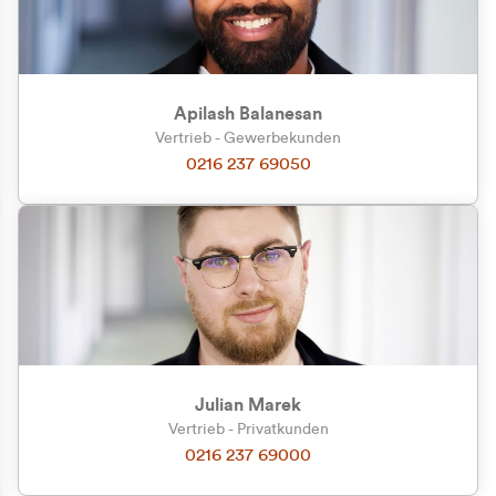
Apilash Balanesan
Vertrieb - Gewerbekunden
Zu welcher Kundengruppe
0216 237 69050
gehören Sie?
Privatkunde (inkl. MwSt.)
Geschäftskunde (exkl. MwSt.)
Julian Marek
Vertrieb - Privatkunden
0216 237 69000