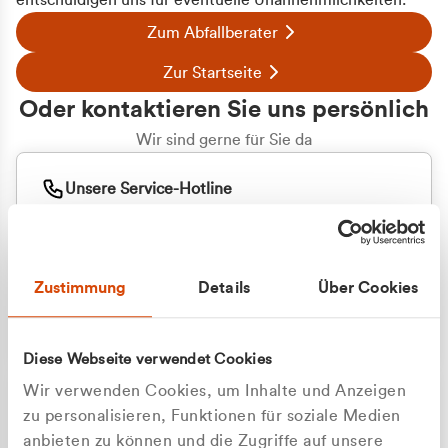
entschuldigen uns für eventuelle Unannehmlichkeiten.
Zum Abfallberater
Zur Startseite
Oder kontaktieren Sie uns persönlich
Wir sind gerne für Sie da
Unsere Service-Hotline
+49 2162 3769000
Mo. - Fr. 08.00 - 16:30 Uhr
Whatsapp
+49 177 8376058
Zustimmung
Details
Über Cookies
Sie benötigen ein individuelles Angebot?
Unverbindliche Anfrage stellen
Diese Webseite verwendet Cookies
Wir verwenden Cookies, um Inhalte und Anzeigen
zu personalisieren, Funktionen für soziale Medien
anbieten zu können und die Zugriffe auf unsere