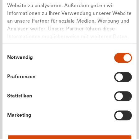
Website zu analysieren. Außerdem geben wir
Informationen zu Ihrer Verwendung unserer Website
an unsere Partner für soziale Medien, Werbung und
Analysen weiter. Unsere Partner führen diese
Apilash Balanesan
Informationen möglicherweise mit weiteren Daten
Vertrieb - Gewerbekunden
Zu welcher Kundengruppe
zusammen, die Sie ihnen bereitgestellt haben oder
0216 237 69050
Einwilligungsauswahl
die sie im Rahmen Ihrer Nutzung der Dienste
gehören Sie?
Notwendig
gesammelt haben.
Privatkunde (inkl. MwSt.)
Präferenzen
Geschäftskunde (exkl. MwSt.)
Statistiken
Julian Marek
Marketing
Vertrieb - Privatkunden
0216 237 69000