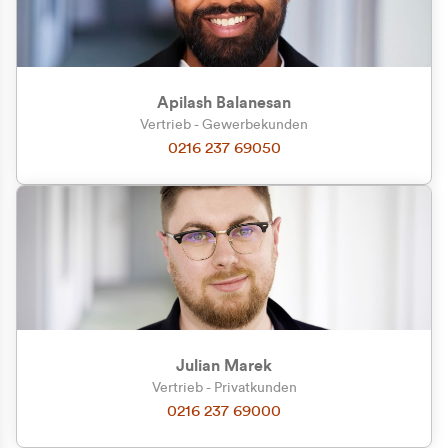
Apilash Balanesan
Vertrieb - Gewerbekunden
Zu welcher Kundengruppe
0216 237 69050
gehören Sie?
Privatkunde (inkl. MwSt.)
Geschäftskunde (exkl. MwSt.)
Julian Marek
Vertrieb - Privatkunden
0216 237 69000