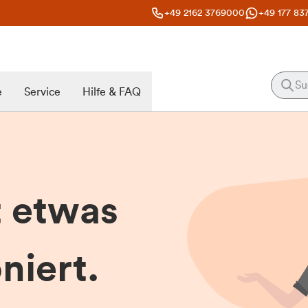
+49 2162 3769000
+49 177 83
e
Service
Hilfe & FAQ
t etwas
niert.