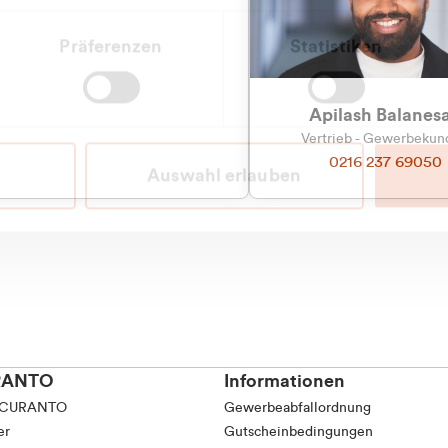
Präferenzen
Statistiken
Apilash Balanes
Vertrieb - Gewerbeku
0216 237 69050
Auswahl erlauben
RANTO
Informationen
 CURANTO
Gewerbeabfallordnung
er
Gutscheinbedingungen