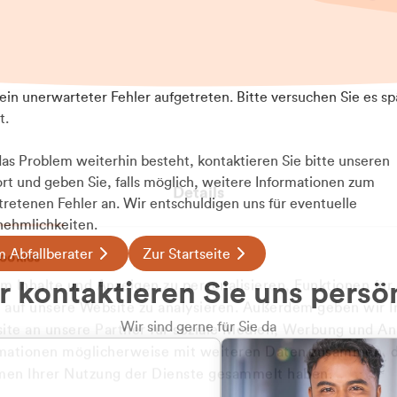
t ein unerwarteter Fehler aufgetreten. Bitte versuchen Sie es sp
t.
 das Problem weiterhin besteht, kontaktieren Sie bitte unseren
rt und geben Sie, falls möglich, weitere Informationen zum
Details
tretenen Fehler an. Wir entschuldigen uns für eventuelle
ehmlichkeiten.
 Abfallberater
Zur Startseite
ookies
 kontaktieren Sie uns persö
 Inhalte und Anzeigen zu personalisieren, Funktionen für
e auf unsere Website zu analysieren. Außerdem geben wir I
Wir sind gerne für Sie da
te an unsere Partner für soziale Medien, Werbung und An
rmationen möglicherweise mit weiteren Daten zusammen, di
hmen Ihrer Nutzung der Dienste gesammelt haben.