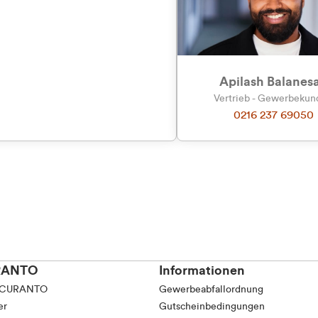
Präferenzen
Statistiken
Apilash Balanes
Vertrieb - Gewerbeku
0216 237 69050
Auswahl erlauben
RANTO
Informationen
 CURANTO
Gewerbeabfallordnung
er
Gutscheinbedingungen