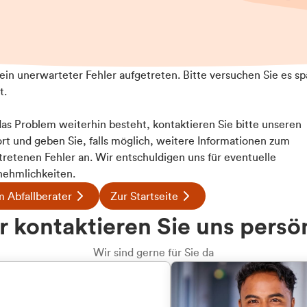
t ein unerwarteter Fehler aufgetreten. Bitte versuchen Sie es sp
t.
 das Problem weiterhin besteht, kontaktieren Sie bitte unseren
rt und geben Sie, falls möglich, weitere Informationen zum
Details
tretenen Fehler an. Wir entschuldigen uns für eventuelle
ehmlichkeiten.
 Abfallberater
Zur Startseite
ookies
 kontaktieren Sie uns persö
 Inhalte und Anzeigen zu personalisieren, Funktionen für
e auf unsere Website zu analysieren. Außerdem geben wir I
Wir sind gerne für Sie da
te an unsere Partner für soziale Medien, Werbung und An
rmationen möglicherweise mit weiteren Daten zusammen, di
hmen Ihrer Nutzung der Dienste gesammelt haben.