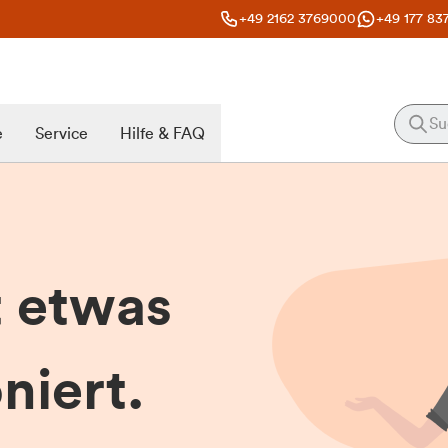
+49 2162 3769000
+49 177 83
e
Service
Hilfe & FAQ
t etwas
niert.